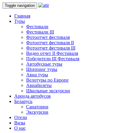
Toggle navigation
Главная
Туры
Фестивали
Фестивали III
Фотоотчет фестиваля
Фотоотчет фестиваля II
Фотоотчет фестиваля III
Видео отчет II Фестиваля
Победители III Фестиваля
Автобусные туры
Шоппинг туры
Авиа туры
Велотуры по Европе
Авиабилеты
Школьные экскурсии
Аренда автобусов
Беларусь
Санатории
Экскурсии
Отели
Визы
О нас