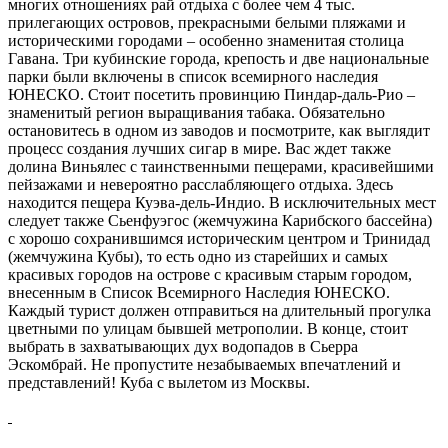
многих отношениях рай отдыха с более чем 4 тыс.
прилегающих островов, прекрасными белыми пляжами и
историческими городами – особенно знаменитая столица
Гавана. Три кубинские города, крепость и две национальные
парки были включены в список всемирного наследия
ЮНЕСКО. Стоит посетить провинцию Пиндар-даль-Рио –
знаменитый регион выращивания табака. Обязательно
остановитесь в одном из заводов и посмотрите, как выглядит
процесс создания лучших сигар в мире. Вас ждет также
долина Виньялес с таинственными пещерами, красивейшими
пейзажами и невероятно расслабляющего отдыха. Здесь
находится пещера Куэва-дель-Индио. В исключительных мест
следует также Сьенфуэгос (жемчужина Карибского бассейна)
с хорошо сохранившимся историческим центром и Тринидад
(жемчужина Кубы), то есть одно из старейших и самых
красивых городов на острове с красивым старым городом,
внесенным в Список Всемирного Наследия ЮНЕСКО.
Каждый турист должен отправиться на длительный прогулка
цветными по улицам бывшей метрополии. В конце, стоит
выбрать в захватывающих дух водопадов в
Сьерра
Эскомбрай
. Не пропустите незабываемых впечатлений и
представлений! Куба с вылетом из Москвы.