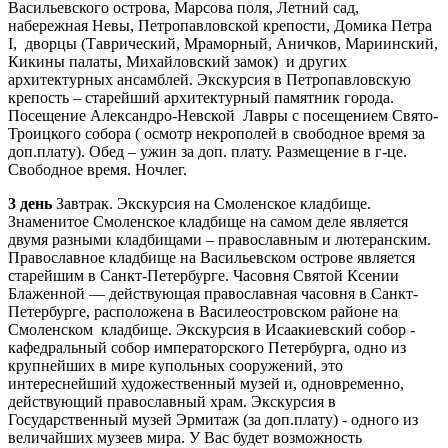
Васильевского острова, Марсова поля, Летний сад,
набережная Невы, Петропавловской крепости, Домика Петра
I, дворцы (Таврический, Мраморный, Аничков, Мариинский,
Кикины палаты, Михайловский замок) и других
архитектурных ансамблей. Экскурсия в Петропавловскую
крепость – старейший архитектурный памятник города.
Посещение Александро-Невской Лавры с посещением Свято-
Троицкого собора ( осмотр некрополей в свободное время за
доп.плату). Обед – ужин за доп. плату. Размещение в г-це.
Свободное время. Ночлег.
3 день
Завтрак. Экскурсия на Смоленское кладбище.
Знаменитое Смоленское кладбище на самом деле является
двумя разными кладбищами – православным и лютеранским.
Православное кладбище на Васильевском острове является
старейшим в Санкт-Петербурге. Часовня Святой Ксении
Блаженной — действующая православная часовня в Санкт-
Петербурге, расположена в Василеостровском районе на
Смоленском кладбище. Экскурсия в Исаакиевский собор -
кафедральный собор императорского Петербурга, одно из
крупнейших в мире купольных сооружений, это
интереснейший художественный музей и, одновременно,
действующий православный храм. Экскурсия в
Государственный музей Эрмитаж (за доп.плату) - одного из
величайших музеев мира. У Вас будет возможность