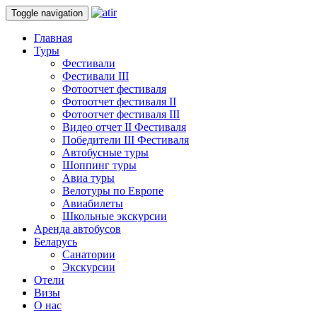
Toggle navigation
Главная
Туры
Фестивали
Фестивали III
Фотоотчет фестиваля
Фотоотчет фестиваля II
Фотоотчет фестиваля III
Видео отчет II Фестиваля
Победители III Фестиваля
Автобусные туры
Шоппинг туры
Авиа туры
Велотуры по Европе
Авиабилеты
Школьные экскурсии
Аренда автобусов
Беларусь
Санатории
Экскурсии
Отели
Визы
О нас