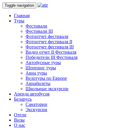
Toggle navigation
Главная
Туры
Фестивали
Фестивали III
Фотоотчет фестиваля
Фотоотчет фестиваля II
Фотоотчет фестиваля III
Видео отчет II Фестиваля
Победители III Фестиваля
Автобусные туры
Шоппинг туры
Авиа туры
Велотуры по Европе
Авиабилеты
Школьные экскурсии
Аренда автобусов
Беларусь
Санатории
Экскурсии
Отели
Визы
О нас