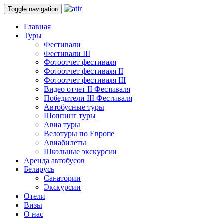
Toggle navigation
Главная
Туры
Фестивали
Фестивали III
Фотоотчет фестиваля
Фотоотчет фестиваля II
Фотоотчет фестиваля III
Видео отчет II Фестиваля
Победители III Фестиваля
Автобусные туры
Шоппинг туры
Авиа туры
Велотуры по Европе
Авиабилеты
Школьные экскурсии
Аренда автобусов
Беларусь
Санатории
Экскурсии
Отели
Визы
О нас